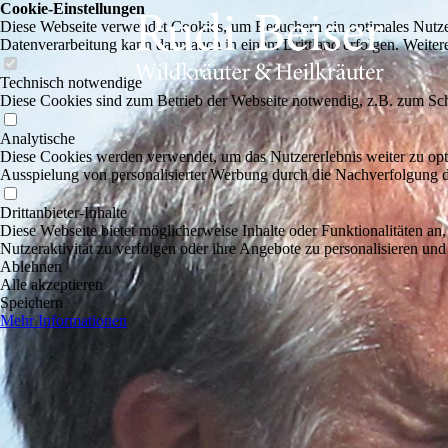
Cookie-Einstellungen
Diese Webseite verwendet Cookies, um Besuchern ein optimales Nutzerer
Datenverarbeitung kann dann auch in einem Drittland erfolgen. Weiter
Technisch notwendige
Diese Cookies sind zum Betrieb der Webseite notwendig, z.B. zum Sch
Analytische
Diese Cookies werden verwendet, um das Nutzererlebnis weiter zu optim
Ausspielung von personalisierter Werbung durch die Nachverfolgung de
Drittanbieter-Inhalte
Diese Webseite bietet möglicherweise Inhalte oder Funktionalitäten an,
Nutzeraktivität zu verfolgen oder ihre Angebote zu personalisieren und
Ablehnen
Alle akzeptieren
Speichern
Mehr Informationen