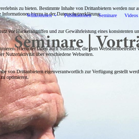
lebnis zu bieten. Bestimmte Inhalte von Drittanbietern werden nur ang
e Informationen hierzu in der Datenschutzerklärung.
Willkommen
Publikationen
Seminare
Videos
utz vor Hackerangriffen und zur Gewährleistung eines konsistenten un
ieren. Hierunter fallen auch Statistiken, die dem Webseitenbetreiber v
r Nutzeraktivität über verschiedene Webseiten.
 die von Drittanbietern eigenverantwortlich zur Verfügung gestellt wer
 zu optimieren.