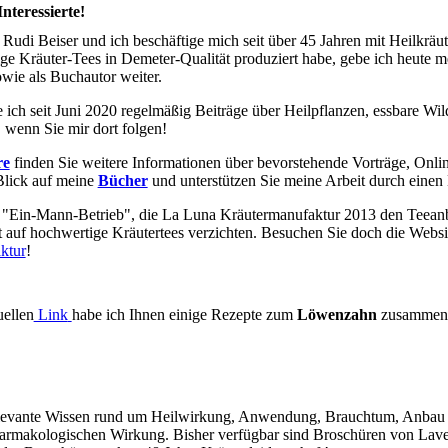
nteressierte!
Rudi Beiser und ich beschäftige mich seit über 45 Jahren mit Heilkrä
ge Kräuter-Tees in Demeter-Qualität produziert habe, gebe ich heute 
owie als Buchautor weiter.
 ich seit Juni 2020 regelmäßig Beiträge über Heilpflanzen, essbare Wi
, wenn Sie mir dort folgen!
re
finden Sie weitere Informationen über bevorstehende Vorträge, Onl
Blick auf meine
Bücher
und unterstützen Sie meine Arbeit durch eine
"Ein-Mann-Betrieb", die La Luna Kräutermanufaktur 2013 den Teeanba
ht auf hochwertige Kräutertees verzichten. Besuchen Sie doch die Webs
ktur
!
ellen
Link
habe ich Ihnen einige Rezepte zum
Löwenzahn
zusammeng
relevante Wissen rund um Heilwirkung, Anwendung, Brauchtum, Anbau 
harmakologischen Wirkung. Bisher verfügbar sind Broschüren von Lave