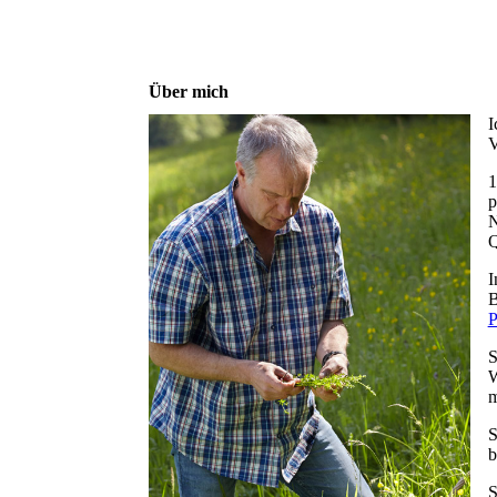
Über mich
I
V
1
p
N
Q
I
B
P
S
W
m
S
b
S