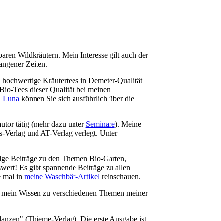
baren Wildkräutern. Mein Interesse gilt auch der
angener Zeiten.
 hochwertige Kräutertees in Demeter-Qualität
 Bio-Tees dieser Qualität bei meinen
a Lun
a
können Sie sich ausführlich über die
autor tätig (mehr dazu unter
Seminare
). Meine
-Verlag und AT-Verlag verlegt. Unter
lge Beiträge zu den Themen Bio-Garten,
swert! Es gibt spannende Beiträge zu allen
e mal in
meine Waschbär-Artikel
reinschauen.
 mein Wissen zu verschiedenen Themen meiner
lanzen" (Thieme-Verlag). Die erste Ausgabe ist