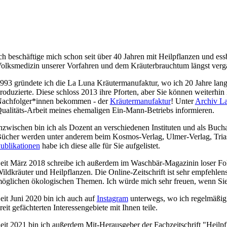
ch beschäftige mich schon seit über 40 Jahren mit Heilpflanzen und ess
olksmedizin unserer Vorfahren und dem Kräuterbrauchtum längst verg
993 gründete ich die La Luna Kräutermanufaktur, wo ich 20 Jahre lang
roduzierte. Diese schloss 2013 ihre Pforten, aber Sie können weiterhin
achfolger*innen bekommen - der
Kräutermanufaktur
! Unter
Archiv L
ualitäts-Arbeit meines ehemaligen Ein-Mann-Betriebs informieren.
nzwischen bin ich als Dozent an verschiedenen Instituten und als Buch
ücher werden unter anderem beim Kosmos-Verlag, Ulmer-Verlag, Trias
ublikationen
habe ich diese alle für Sie aufgelistet.
eit März 2018 schreibe ich außerdem im Waschbär-Magazinin loser Fo
ildkräuter und Heilpflanzen. Die Online-Zeitschrift ist sehr empfehlen
öglichen ökologischen Themen. Ich würde mich sehr freuen, wenn Si
eit Juni 2020 bin ich auch auf
Instagram
unterwegs, wo ich regelmäßig
reit gefächterten Interessengebiete mit Ihnen teile.
eit 2021 bin ich außerdem Mit-Herausgeber der Fachzeitschrift "Heilpf