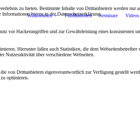
lebnis zu bieten. Bestimmte Inhalte von Drittanbietern werden nur ang
e Informationen hierzu in der Datenschutzerklärung.
Willkommen
Publikationen
Seminare
Videos
utz vor Hackerangriffen und zur Gewährleistung eines konsistenten un
ieren. Hierunter fallen auch Statistiken, die dem Webseitenbetreiber v
r Nutzeraktivität über verschiedene Webseiten.
 die von Drittanbietern eigenverantwortlich zur Verfügung gestellt wer
 zu optimieren.